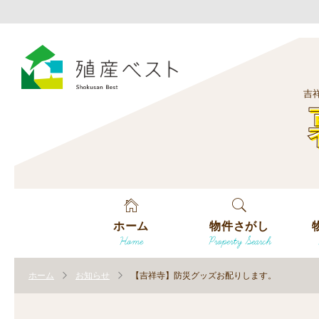
吉
ホーム
物件さがし
Home
Property Search
戸建てを探す
エ
す
ホーム
お知らせ
【吉祥寺】防災グッズお配りします。
土地を探す
エ
沿
す