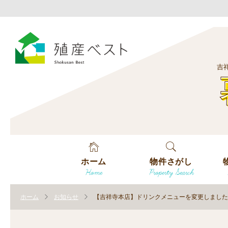
吉
ホーム
物件さがし
Home
Property Search
戸建てを探す
エ
す
ホーム
お知らせ
【吉祥寺本店】ドリンクメニューを変更しました
土地を探す
エ
沿
す