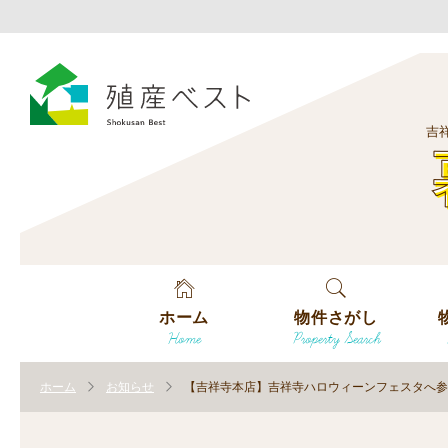
吉
ホーム
物件さがし
Home
Property Search
戸建てを探す
エ
す
ホーム
お知らせ
【吉祥寺本店】吉祥寺ハロウィーンフェスタへ参
土地を探す
エ
沿
す