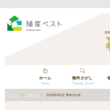
吉
ホーム
物件さがし
Home
Property Search
戸建てを探す
エ
す
ホーム
お知らせ
【吉祥寺本店】季節のお花
土地を探す
エ
沿
す