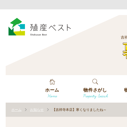
吉
ホーム
物件さがし
Home
Property Search
戸建てを探す
エ
す
ホーム
お知らせ
【吉祥寺本店】寒くなりましたね～
土地を探す
エ
沿
す