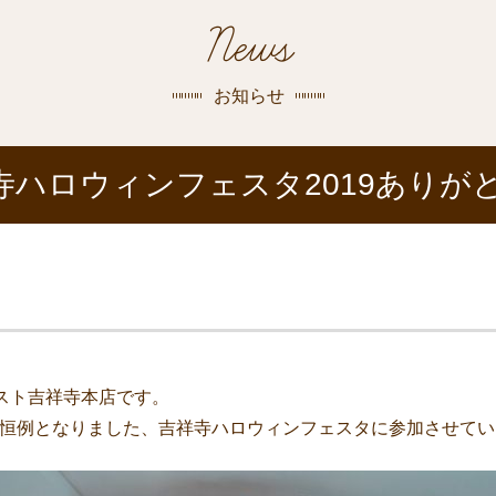
探す
News
荻窪店
沿線
/
駅から
探す
お知らせ
中野店
寺ハロウィンフェスタ2019ありが
三鷹店
世田谷店
スト吉祥寺本店です。
は毎年恒例となりました、吉祥寺ハロウィンフェスタに参加させて