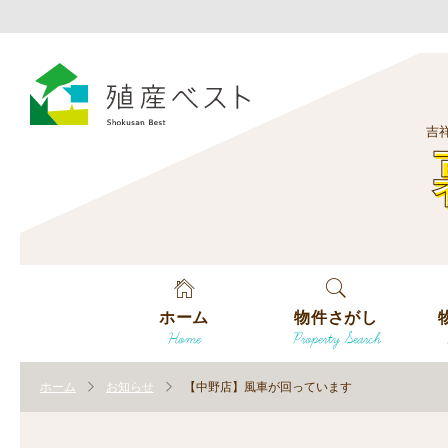
吉
ホーム
物件さがし
Home
Property Search
戸建てを探す
エ
す
ホーム
お知らせ
【中野店】風車が回っています
土地を探す
エ
沿
す