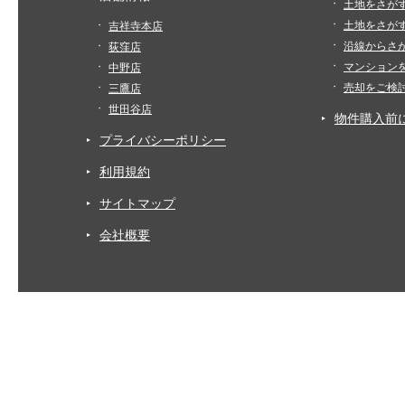
土地をさが
土地をさが
吉祥寺本店
沿線からさ
荻窪店
マンション
中野店
売却をご検
三鷹店
世田谷店
物件購入前
プライバシーポリシー
利用規約
サイトマップ
会社概要