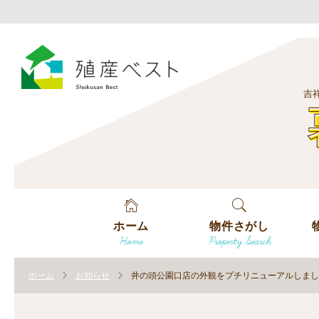
吉
ホーム
物件さがし
Home
Property Search
戸建てを探す
エ
す
ホーム
お知らせ
井の頭公園口店の外観をプチリニューアルしまし
土地を探す
エ
沿
す