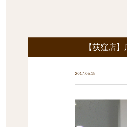
探
沿線から探す
沿
探
マンションを
探す
【荻窪店】
2017.05.18