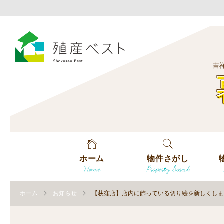
吉
ホーム
物件さがし
Home
Property Search
戸建てを探す
エ
す
ホーム
お知らせ
【荻窪店】店内に飾っている切り絵を新しくしま
土地を探す
エ
沿
す