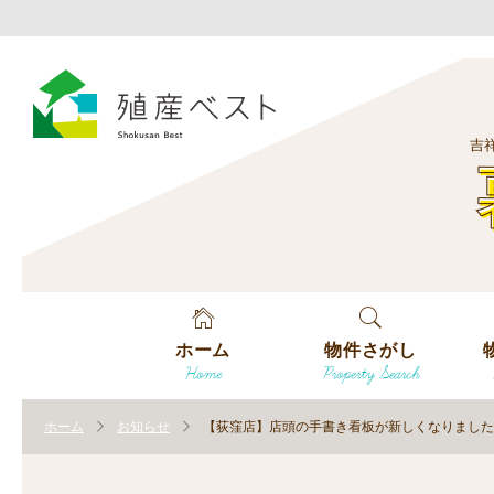
吉
ホーム
物件さがし
Home
Property Search
戸建てを探す
エ
す
ホーム
お知らせ
【荻窪店】店頭の手書き看板が新しくなりました
土地を探す
エ
沿
す