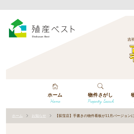
吉
ホーム
物件さがし
Home
Property Search
戸建てを探す
エ
す
ホーム
お知らせ
【荻窪店】手書きの物件看板が11月バージョン
土地を探す
エ
沿
す