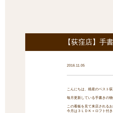
探
沿線から探す
沿
探
マンションを
探す
【荻窪店】手書
2016.11.05
こんにちは、殖産のベスト荻
毎月更新している手書きの物
この看板を見て来店されるお
今月は３ＬＤＫ＋ロフト付き