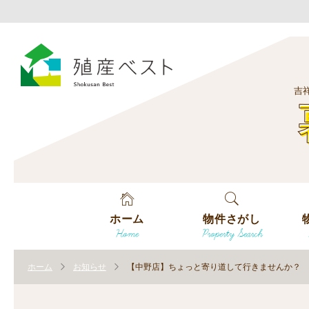
吉
ホーム
物件さがし
Home
Property Search
戸建てを探す
エ
す
ホーム
お知らせ
【中野店】ちょっと寄り道して行きませんか？
土地を探す
エ
沿
す