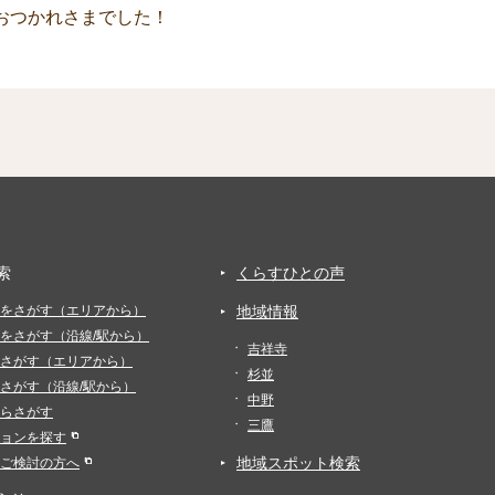
おつかれさまでした！
索
くらすひとの声
をさがす（エリアから）
地域情報
をさがす（沿線/駅から）
吉祥寺
さがす（エリアから）
杉並
さがす（沿線/駅から）
中野
らさがす
三鷹
ョンを探す
地域スポット検索
ご検討の方へ