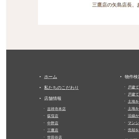
三鷹店の矢島店長、
ホーム
物件検
私たちのこだわり
戸建て
戸建て
店舗情報
土地を
土地を
吉祥寺本店
沿線か
荻窪店
マンシ
中野店
売却を
三鷹店
世田谷店