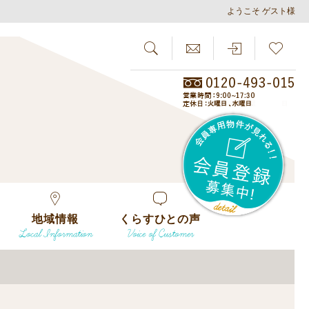
ようこそ ゲスト様
SEARCH
らしさがし
会員
地域情報
くらすひとの声
Local Information
Voice of Customer