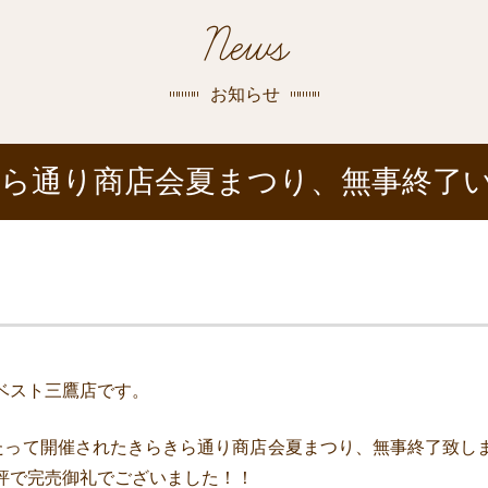
探す
News
荻窪店
沿線
/
駅から
探す
お知らせ
中野店
らきら通り商店会夏まつり、無事終了
三鷹店
世田谷店
ベスト三鷹店です。
2日にわたって開催されたきらきら通り商店会夏まつり、無事終了致
評で完売御礼でございました！！