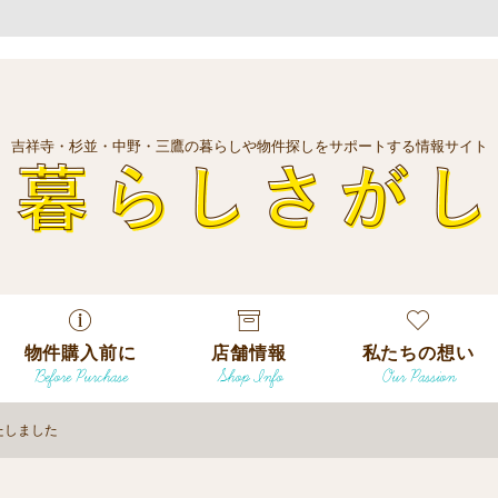
吉祥寺・杉並・中野・三鷹の暮らしや物件探しをサポートする情報サイト
暮
物件購入前に
店舗情報
私たちの想い
Before Purchase
Shop Info
Our Passion
エリアから探
す
たしました
エリアから探
吉祥寺本店
沿線
す
/
駅から