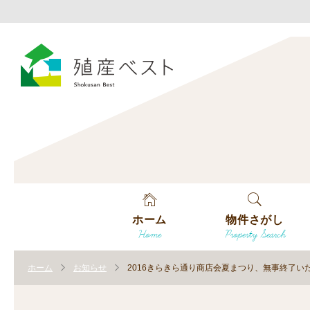
ホーム
物件さがし
Home
Property Search
戸建てを探す
ホーム
お知らせ
2016きらきら通り商店会夏まつり、無事終了い
土地を探す