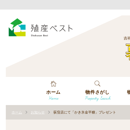
吉
ホーム
物件さがし
Home
Property Search
戸建てを探す
エ
す
ホーム
お知らせ
荻窪店にて「かき氷金平糖」プレゼント
土地を探す
エ
沿
す