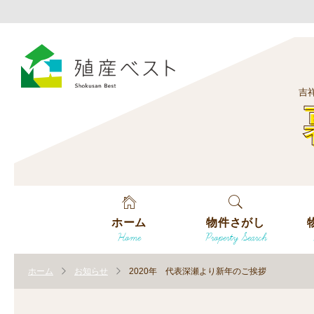
吉
ホーム
物件さがし
Home
Property Search
戸建てを探す
エ
す
ホーム
お知らせ
2020年 代表深瀬より新年のご挨拶
土地を探す
エ
沿
す