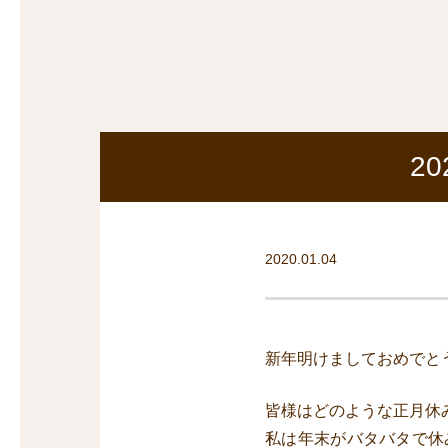
探
沿線から探す
沿
探
マンションを
探す
2
2020.01.04
新年明けましておめでと
皆様はどのような正月休
私は年末がバタバタで休