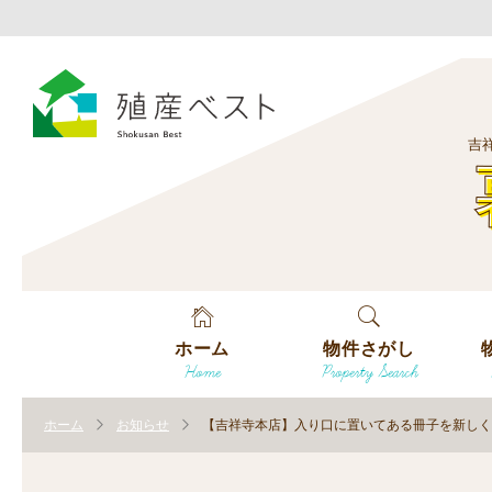
吉
ホーム
物件さがし
Home
Property Search
戸建てを探す
エ
す
ホーム
お知らせ
【吉祥寺本店】入り口に置いてある冊子を新しく
土地を探す
エ
沿
す