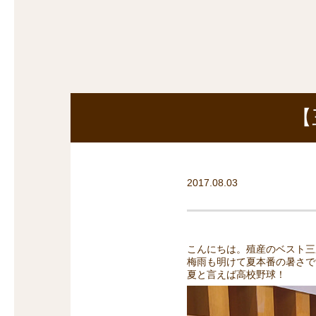
探
沿線から探す
沿
探
マンションを
探す
【
2017.08.03
こんにちは。殖産のベスト三
梅雨も明けて夏本番の暑さで
夏と言えば高校野球！