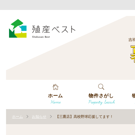
吉
ホーム
物件さがし
Home
Property Search
戸建てを探す
エ
す
ホーム
お知らせ
【三鷹店】高校野球応援してます！
土地を探す
エ
沿
す