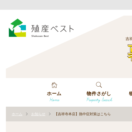
吉
ホーム
物件さがし
Home
Property Search
戸建てを探す
エ
す
ホーム
お知らせ
【吉祥寺本店】熱中症対策はこちら
土地を探す
エ
沿
す