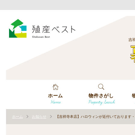
吉
ホーム
物件さがし
Home
Property Search
戸建てを探す
エ
す
ホーム
お知らせ
【吉祥寺本店】ハロウィンが近付いております・
土地を探す
エ
沿
す