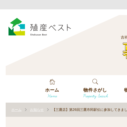
吉
ホーム
物件さがし
Home
Property Search
戸建てを探す
エ
す
ホーム
お知らせ
【三鷹店】第26回三鷹市民駅伝に参加してきま
土地を探す
エ
沿
す