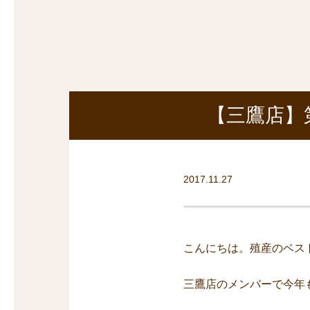
探
沿線から探す
沿
探
マンションを
探す
【三鷹店】
2017.11.27
こんにちは。殖産のベス
三鷹店のメンバーで今年も