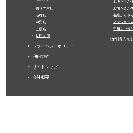
土地をさが
土地をさが
吉祥寺本店
沿線からさ
荻窪店
マンション
中野店
売却をご検
三鷹店
世田谷店
物件購入前
プライバシーポリシー
利用規約
サイトマップ
会社概要