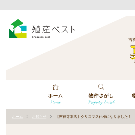
吉
ホーム
物件さがし
Home
Property Search
戸建てを探す
エ
す
ホーム
お知らせ
【吉祥寺本店】クリスマス仕様になりました！
土地を探す
エ
沿
す