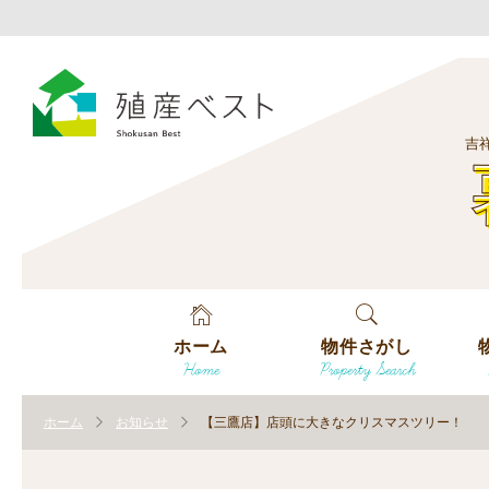
吉
ホーム
物件さがし
Home
Property Search
戸建てを探す
エ
す
ホーム
お知らせ
【三鷹店】店頭に大きなクリスマスツリー！
土地を探す
エ
沿
す