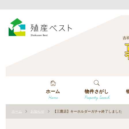
吉
ホーム
物件さがし
Home
Property Search
戸建てを探す
エ
す
ホーム
お知らせ
【三鷹店】キーホルダーガチャ終了しました
土地を探す
エ
沿
す