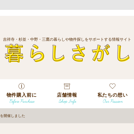
吉祥寺・杉並・中野・三鷹の暮らしや物件探しをサポートする情報サイト
暮
物件購入前に
店舗情報
私たちの想い
Before Purchase
Shop Info
Our Passion
エリアから探
す
ンを開催しました
エリアから探
吉祥寺本店
沿線
す
/
駅から