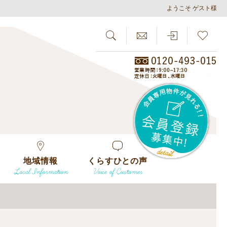
ようこそ ゲスト様
SEARCH
らしさがし
会員
地域情報
くらすひとの声
Local Information
Voice of Customer