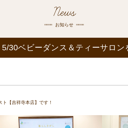
探す
News
荻窪店
沿線
/
駅から
探す
お知らせ
中野店
5/30ベビーダンス＆ティーサロ
三鷹店
世田谷店
スト【吉祥寺本店】です！