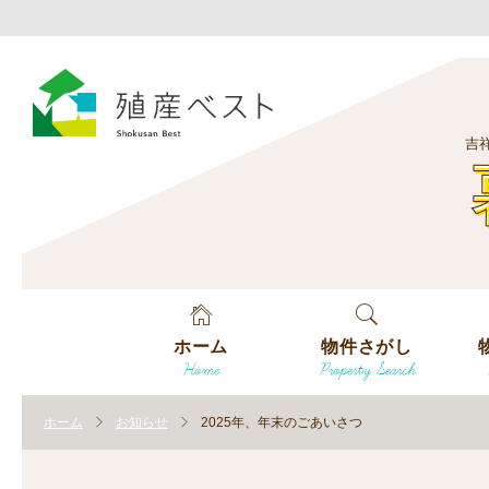
吉
ホーム
物件さがし
Home
Property Search
戸建てを探す
エ
す
ホーム
お知らせ
2025年、年末のごあいさつ
土地を探す
エ
沿
す