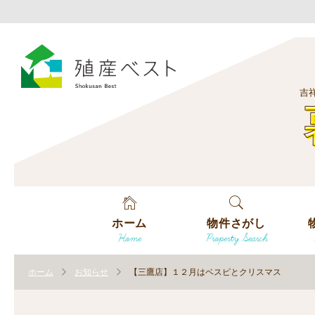
吉
ホーム
物件さがし
Home
Property Search
戸建てを探す
エ
す
ホーム
お知らせ
【三鷹店】１２月はベスピとクリスマス
土地を探す
エ
沿
す