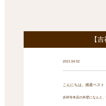
探
沿線から探す
沿
探
マンションを
探す
【吉
2021.04.02
こんにちは。殖産ベスト
吉祥寺本店の外壁になんと、