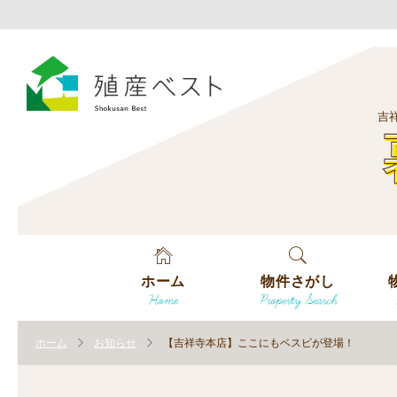
吉
ホーム
物件さがし
Home
Property Search
戸建てを探す
エ
す
ホーム
お知らせ
【吉祥寺本店】ここにもベスピが登場！
土地を探す
エ
沿
す