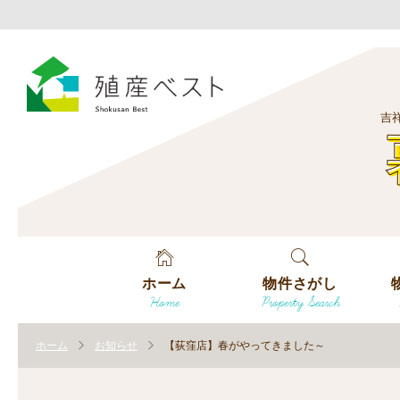
吉
ホーム
物件さがし
Home
Property Search
戸建てを探す
エ
す
ホーム
お知らせ
【荻窪店】春がやってきました～
土地を探す
エ
沿
す