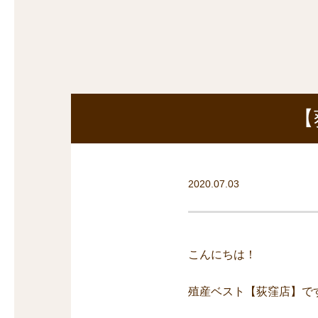
探
沿線から探す
沿
探
マンションを
探す
【
2020.07.03
こんにちは！
殖産ベスト【荻窪店】で