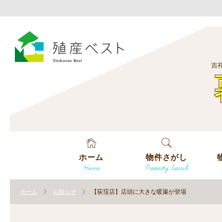
吉
ホーム
物件さがし
Home
Property Search
戸建てを探す
エ
す
ホーム
お知らせ
【荻窪店】店頭に大きな暖簾が登場
土地を探す
エ
沿
す