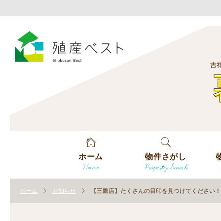
吉
ホーム
物件さがし
Home
Property Search
戸建てを探す
エ
す
ホーム
お知らせ
【三鷹店】たくさんの目印を見つけてください！
土地を探す
エ
沿
す