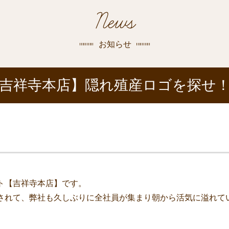
探す
News
荻窪店
沿線
/
駅から
探す
お知らせ
中野店
吉祥寺本店】隠れ殖産ロゴを探せ
三鷹店
世田谷店
ト【吉祥寺本店】です。
されて、弊社も久しぶりに全社員が集まり朝から活気に溢れて
。