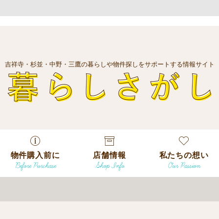
吉祥寺・杉並・中野・三鷹の暮らしや物件探しをサポートする情報サイト
暮
物件購入前に
店舗情報
私たちの想い
Before Purchase
Shop Info
Our Passion
エリアから探
す
エリアから探
吉祥寺本店
沿線
す
/
駅から