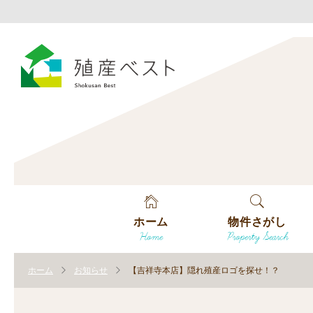
ホーム
物件さがし
Home
Property Search
戸建てを探す
ホーム
お知らせ
【吉祥寺本店】隠れ殖産ロゴを探せ！？
土地を探す