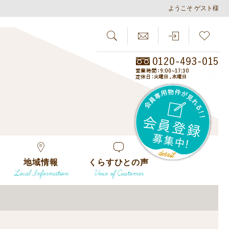
ようこそ ゲスト様
SEARCH
らしさがし
会員
地域情報
くらすひとの声
Local Information
Voice of Customer