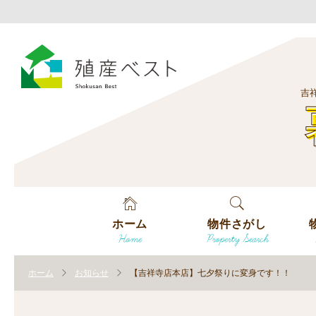
吉
ホーム
物件さがし
Home
Property Search
戸建てを探す
エ
す
ホーム
お知らせ
【吉祥寺店本店】七夕祭りに変身です！！
土地を探す
エ
沿
す