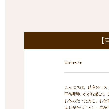
探
沿線から探す
沿
探
マンションを
探す
【吉
2019.05.10
こんにちは、殖産のベス
GW期間いかがお過ごし
お休みだった方も、お仕
ありがたいことに、GW