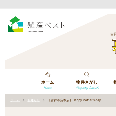
吉
ホーム
物件さがし
Home
Property Search
戸建てを探す
エ
す
ホーム
お知らせ
【吉祥寺店本店】Happy Mother’s day
土地を探す
エ
沿
す