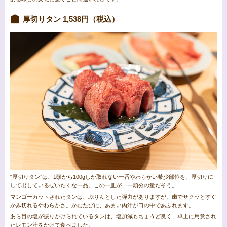
厚切りタン 1,538円（税込）
“厚切りタン”は、1頭から100gしか取れない一番やわらかい希少部位を、厚切りに
して出しているぜいたくな一品。この一皿が、一頭分の量だそう。
マンゴーカットされたタンは、ぷりんとした弾力がありますが、歯でサクッとすぐ
かみ切れるやわらかさ。かむたびに、あまい肉汁が口の中であふれます。
あら目の塩が振りかけられているタンは、塩加減もちょうど良く、卓上に用意され
たレモン汁をかけて食べました。