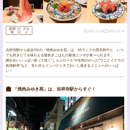
吉祥
グル
2023-12-06
2025-10-28
寺
メ
吉祥寺駅から徒歩3分の「焼肉みゆき苑」は、A5ランクの黒毛和牛と、いつ
でも炊きたてを味わえる釜炊きごはんの最強コンボが食べられます。
網をめいいっぱい使って焼く“しゃぶロース”や生肉ののった“ウニとイクラの
肉海鮮丼”など、見た目もインパクト大でおいし過ぎるメニューがいっぱ
い！
「焼肉みゆき苑」は、吉祥寺駅からすぐ！