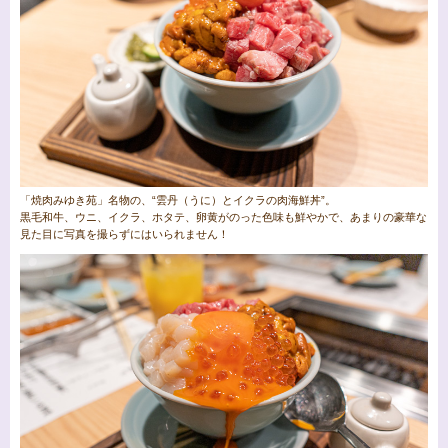
「焼肉みゆき苑」名物の、“雲丹（うに）とイクラの肉海鮮丼”。
黒毛和牛、ウニ、イクラ、ホタテ、卵黄がのった色味も鮮やかで、あまりの豪華な
見た目に写真を撮らずにはいられません！