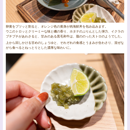
卵黄をプツッと割ると、オレンジ色の黄身が肉海鮮丼を包み込みます。
ウニのトロッとクリーミーな味と磯の香り、ホタテのぷりんとした弾力、イクラの
プチプチがあわさると、甘みのある黒毛和牛は、脂ののった大トロのようでした。
上から回しかける甘めのしょうゆと、それぞれの食感とうまみが合わさり、混ぜな
がら食べるとねっとりとした濃厚な味わいに。