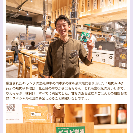
厳選されたA5ランクの黒毛和牛の肉本来の味を最大限に引き出した「焼肉みゆき
苑」の焼肉や料理は、見た目の華やかさはもちろん、どれも主役級のおいしさで、
やわらかさ、味付け、すべてに満足でした。甘みのある釜炊きごはんとの相性も抜
群！スペシャルな焼肉を楽しめること間違いなしですよ。