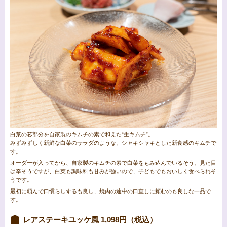
白菜の芯部分を自家製のキムチの素で和えた“生キムチ”。
みずみずしく新鮮な白菜のサラダのような、シャキシャキとした新食感のキムチで
す。
オーダーが入ってから、自家製のキムチの素で白菜をもみ込んでいるそう。見た目
は辛そうですが、白菜も調味料も甘みが強いので、子どもでもおいしく食べられそ
うです。
最初に頼んで口慣らしするも良し、焼肉の途中の口直しに頼むのも良しな一品で
す。
レアステーキユッケ風 1,098円（税込）