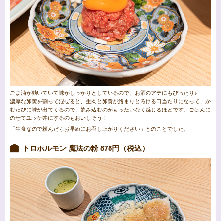
ごま油が効いていて味がしっかりとしているので、お酒のアテにもぴったり♪
濃厚な卵黄を割って混ぜると、生肉と卵黄が絡まりとろける口当たりになって、か
むたびに味が出てくるので、飲み込むのがもったいなく感じるほどです。ごはんに
のせてユッケ丼にするのもおいしそう！
「生食なので頼んだらお早めにお召し上がりください」とのことでした。
トロホルモン 魔法の粉 878円（税込）