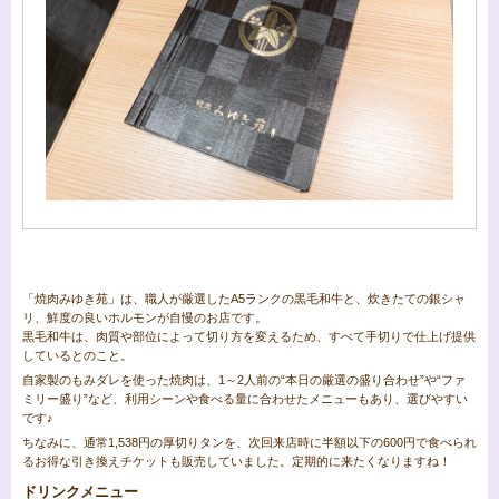
「焼肉みゆき苑」は、職人が厳選したA5ランクの黒毛和牛と、炊きたての銀シャ
リ、鮮度の良いホルモンが自慢のお店です。
黒毛和牛は、肉質や部位によって切り方を変えるため、すべて手切りで仕上げ提供
しているとのこと。
自家製のもみダレを使った焼肉は、1～2人前の“本日の厳選の盛り合わせ”や“ファ
ミリー盛り”など、利用シーンや食べる量に合わせたメニューもあり、選びやすい
です♪
ちなみに、通常1,538円の厚切りタンを、次回来店時に半額以下の600円で食べられ
るお得な引き換えチケットも販売していました。定期的に来たくなりますね！
ドリンクメニュー