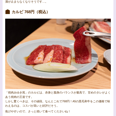
酒が止まらなくなりそうです…。
カルビ 768円（税込）
「焼肉みゆき苑」のカルビは、赤身と脂身のバランスが最高で、甘めのタレがよく
あう焼肉の王道です。
しかし驚くべきは、その値段。なんとこれで768円！A5の黒毛和牛をこの価格で味
わえるのは、コスパが高いと好評だそう。
焦げやすいので、さっと焼いて食べてくださいね！