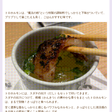
トロホルモンは、“魔法の粉”という特製の調味料でしっかりと下味がついていて、
プリプリして歯ごたえも良く、ごはんがすすむ味です。
トロホルモンには、スダチの出汁（だし）もセットで付いてきます。
スダチの出汁につけて、柑橘（かんきつ）の爽やかな香りをまとったトロホルモン
は、まるで別物！さっぱりと食べられます。
甘く濃厚な脂をしっかりと感じるパワフルなホルモンと、さっぱりとした清涼感の
ある味との変化に驚くこと間違いなしです。