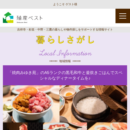
ようこそ ゲスト様
吉祥寺・杉並・中野・三鷹の暮らしや物件探しをサポートする情報サイト
Local Information
地域情報
「焼肉みゆき苑」のA5ランクの黒毛和牛と釜炊きごはんでスペ
シャルなディナータイムを♪