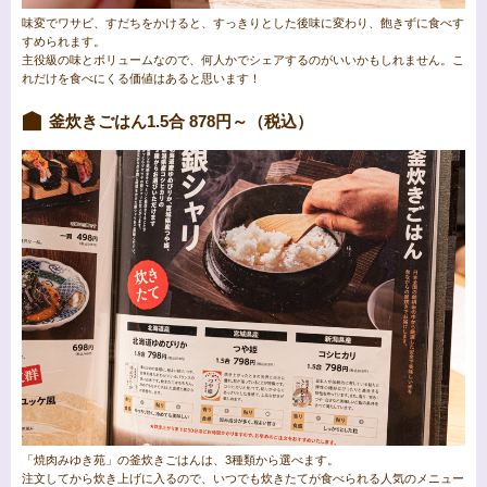
味変でワサビ、すだちをかけると、すっきりとした後味に変わり、飽きずに食べす
すめられます。
主役級の味とボリュームなので、何人かでシェアするのがいいかもしれません。こ
れだけを食べにくる価値はあると思います！
釜炊きごはん1.5合 878円～（税込）
「焼肉みゆき苑」の釜炊きごはんは、3種類から選べます。
注文してから炊き上げに入るので、いつでも炊きたてが食べられる人気のメニュー