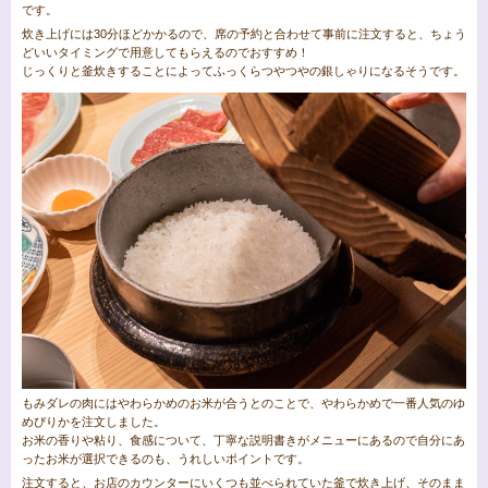
です。
炊き上げには30分ほどかかるので、席の予約と合わせて事前に注文すると、ちょう
どいいタイミングで用意してもらえるのでおすすめ！
じっくりと釜炊きすることによってふっくらつやつやの銀しゃりになるそうです。
もみダレの肉にはやわらかめのお米が合うとのことで、やわらかめで一番人気のゆ
めぴりかを注文しました。
お米の香りや粘り、食感について、丁寧な説明書きがメニューにあるので自分にあ
ったお米が選択できるのも、うれしいポイントです。
注文すると、お店のカウンターにいくつも並べられていた釜で炊き上げ、そのまま