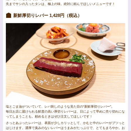
先までサシの入ったタンは、極上の味。絶対に頼んでほしいメニューです！
新鮮厚切りレバー 1,428円（税込）
塩とごま油がついていて、レバ刺しのような見た目の“新鮮厚切りレバー”。
毎日お店に届けられる鮮度の高い厚切りレバーは、日によって早めに売り切れにな
ってしまうことも。頼めるときはぜひ注文してほしいです！
さっとあぶったレバーは、表面が少しカリッとして、かむと中のレバーがプツっと
はじけます。濃厚で臭みのないレバーはうまみがたっぷりで、とてもまろやか。お