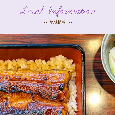
探す
Local Information
荻窪店
沿線
/
駅から
探す
地域情報
中野店
三鷹店
世田谷店