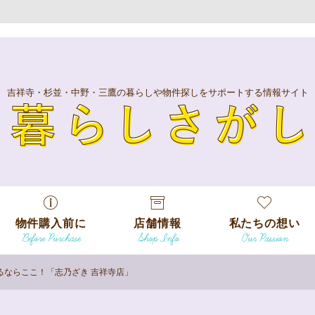
吉祥寺・杉並・中野・三鷹の暮らしや物件探しをサポートする情報サイト
暮
物件購入前に
店舗情報
私たちの想い
Before Purchase
Shop Info
Our Passion
エリアから探
す
るならここ！「志乃ざき 吉祥寺店」
エリアから探
吉祥寺本店
沿線
す
/
駅から