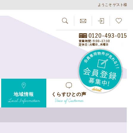
ようこそ ゲスト様
SEARCH
らしさがし
会員
地域情報
くらすひとの声
Local Information
Voice of Customer