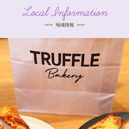
探す
Local Information
荻窪店
沿線
/
駅から
探す
地域情報
中野店
三鷹店
世田谷店