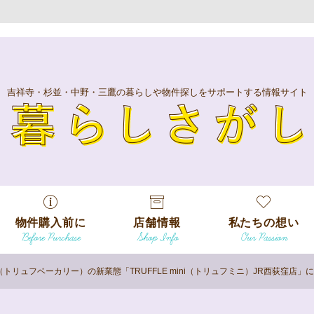
吉祥寺・杉並・中野・三鷹の暮らしや物件探しをサポートする情報サイト
暮
物件購入前に
店舗情報
私たちの想い
Before Purchase
Shop Info
Our Passion
エリアから探
す
ERY（トリュフベーカリー）の新業態「TRUFFLE mini（トリュフミニ）JR西荻窪店
エリアから探
吉祥寺本店
沿線
す
/
駅から