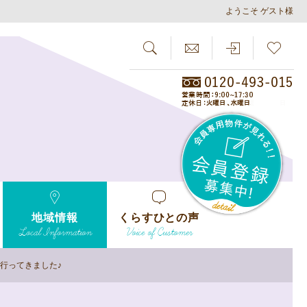
ようこそ ゲスト様
SEARCH
らしさがし
会員
地域情報
くらすひとの声
Local Information
Voice of Customer
」に行ってきました♪