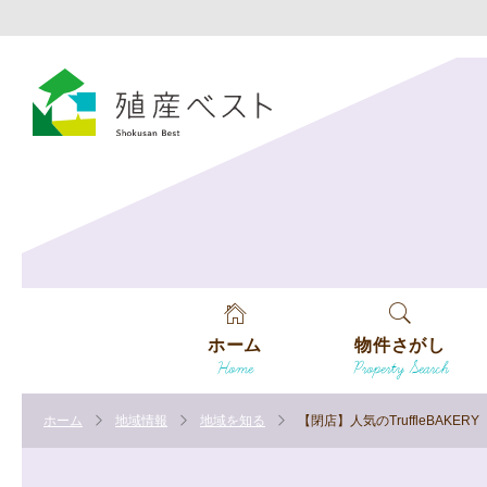
ホーム
物件さがし
Home
Property Search
戸建てを探す
ホーム
地域情報
地域を知る
【閉店】人気のTruffleBAK
土地を探す