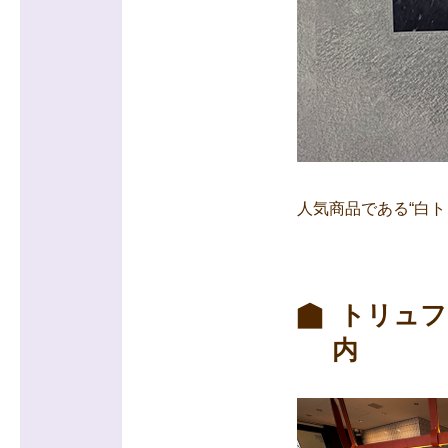
人気商品である“白
トリュフの
内