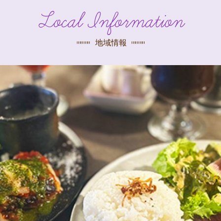
探す
Local Information
荻窪店
沿線
/
駅から
探す
地域情報
中野店
三鷹店
世田谷店