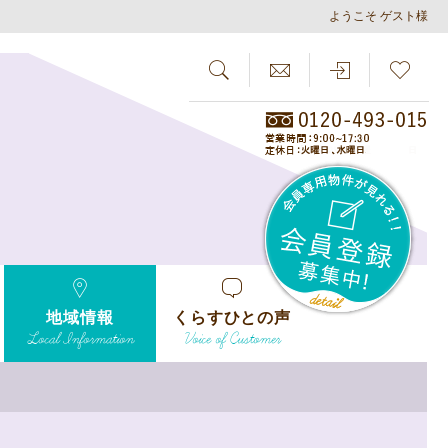
ようこそ ゲスト様
SEARCH
らしさがし
会員
地域情報
くらすひとの声
Local Information
Voice of Customer