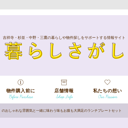
吉祥寺・杉並・中野・三鷹の暮らしや物件探しをサポートする情報サイト
暮
物件購入前に
店舗情報
私たちの想い
Before Purchase
Shop Info
Our Passion
エリアから探
す
」のおしゃれな雰囲気と一緒に味わう味もお腹も大満足のランチプレートセット
エリアから探
吉祥寺本店
沿線
す
/
駅から