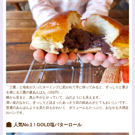
「三鷹」と地名が入ったネーミングに惹かれて手に持ってみると、ずっしりと重さ
を感じる三鷹の森あんぱん（151円）。
横から見ると、真ん中がとがっていて、山のようにも見えます。
薄い皮のなかに、ぎっしりと詰まったあっさり目の粒あんがとてもおいしいです。
普通のあんぱんよりも見た目もかわいく、ボリュームもたっぷり、おなかも大満足
のパンです。
人気No.1！GOLD塩バターロール