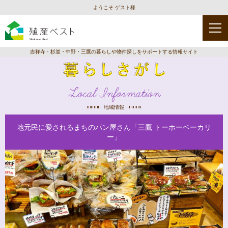
ようこそ ゲスト様
吉祥寺・杉並・中野・三鷹の暮らしや物件探しをサポートする情報サイト
Local Information
地域情報
地元民に愛されるまちのパン屋さん「三鷹 トーホーベーカリ
ー」