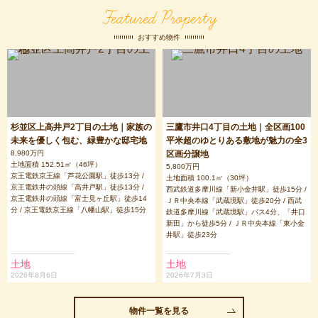
Featured Property
おすすめ物件
杉並区上高井戸2丁目の土地｜家族の
三鷹市井口4丁目の土地｜全区画100
未来を優しく包む、緑豊かな邸宅地
平米超のゆとりある敷地が魅力の全3
8,980万円
区画分譲地
土地面積 152.51㎡（46坪）
5,800万円
京王電鉄京王線「芦花公園駅」徒歩13分 /
土地面積 100.1㎡（30坪）
京王電鉄井の頭線「高井戸駅」徒歩13分 /
西武鉄道多摩川線「新小金井駅」徒歩15分 /
京王電鉄井の頭線「富士見ヶ丘駅」徒歩14
ＪＲ中央本線「武蔵境駅」徒歩20分 / 西武
分 / 京王電鉄京王線「八幡山駅」徒歩15分
鉄道多摩川線「武蔵境駅」バス4分、「井口
新田」から徒歩5分 / ＪＲ中央本線「東小金
井駅」徒歩23分
土地
土地
2026年8月6日
2026年7月3日
物件一覧を見る