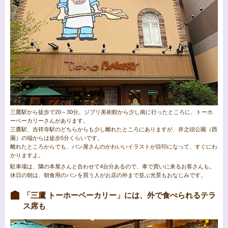
三鷹駅から徒歩で20～30分。ジブリ美術館から少し南に行ったところに、トーホ
ーベーカリーさんがあります。
三鷹駅、吉祥寺駅のどちらからも少し離れたところにありますが、井之頭公園（西
園）の端からは徒歩5分くらいです。
離れたところからでも、パン屋さんのかわいいイラストが目印になって、すぐにわ
かりますよ。
駐車場は、隣の本屋さんと合わせて4台分あるので、車で買いに来るお客さんも。
休日の朝は、朝食用のパンを買う人がお店の外まで並ぶ光景もおなじみです。
「三鷹 トーホーベーカリー」には、外で食べられるテラ
ス席も