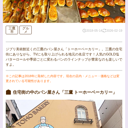
三鷹
グル
2018-05-14
2026-02-19
市
メ
ジブリ美術館近くの三鷹のパン屋さん「トーホーベーカリー」。三鷹の住宅
街にありながら、TVにも取り上げられる地元の名店です！人気のGOLD塩
バターロールや季節ごとに変わるパンのラインナップが豊富なのも楽しいで
すよ。
※この記事は2018年に取材した内容です。現在の店内・メニュー・価格などは変
更されている可能性があります。
住宅街の中のパン屋さん「三鷹 トーホーベーカリー」