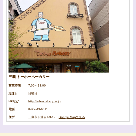
三鷹 トーホーベーカリー
営業時間
7:00～18:00
定休日
日曜日
HPなど
http://toho-bakery.co.jp/
電話
0422-43-6311
住所
三鷹市下連雀1-9-19
Google Mapで見る