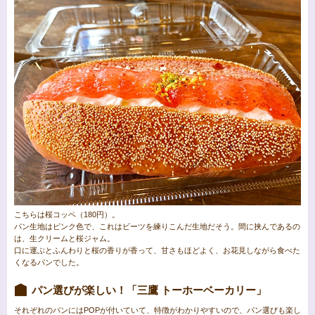
こちらは桜コッペ（180円）。
パン生地はピンク色で、これはビーツを練りこんだ生地だそう。間に挟んであるの
は、生クリームと桜ジャム。
口に運ぶとふんわりと桜の香りが香って、甘さもほどよく、お花見しながら食べた
くなるパンでした。
パン選びが楽しい！「三鷹 トーホーベーカリー」
それぞれのパンにはPOPが付いていて、特徴がわかりやすいので、パン選びも楽し