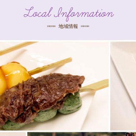
探す
Local Information
荻窪店
沿線
/
駅から
探す
地域情報
中野店
三鷹店
世田谷店