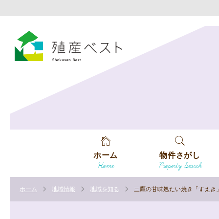
ホーム
物件さがし
Home
Property Search
戸建てを探す
ホーム
地域情報
地域を知る
三鷹の甘味処たい焼き「すえき
土地を探す