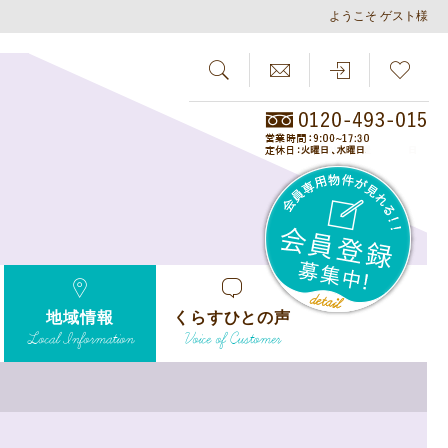
ようこそ ゲスト様
SEARCH
らしさがし
会員
地域情報
くらすひとの声
Local Information
Voice of Customer