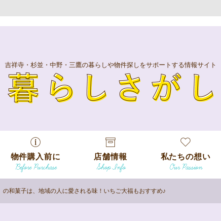
吉祥寺・杉並・中野・三鷹の暮らしや物件探しをサポートする情報サイト
暮
物件購入前に
店舗情報
私たちの想い
Before Purchase
Shop Info
Our Passion
エリアから探
す
」の和菓子は、地域の人に愛される味！いちご大福もおすすめ♪
エリアから探
吉祥寺本店
沿線
す
/
駅から