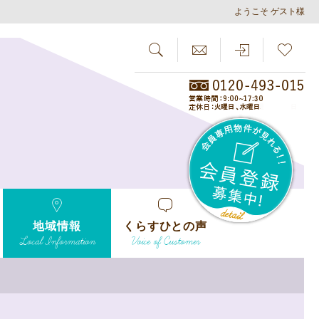
ようこそ ゲスト様
SEARCH
らしさがし
会員
地域情報
くらすひとの声
Local Information
Voice of Customer