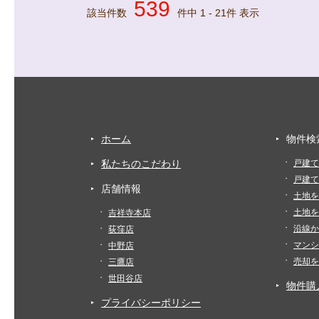
539
該当件数
件中
1
-
21
件 表示
ホーム
物件検
私たちのこだわり
戸建て
戸建て
店舗情報
土地を
土地を
吉祥寺本店
沿線か
荻窪店
マンシ
中野店
売却を
三鷹店
世田谷店
物件購
プライバシーポリシー