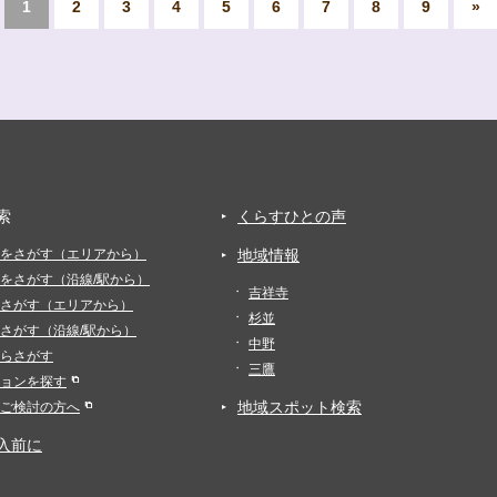
1
2
3
4
5
6
7
8
9
»
索
くらすひとの声
をさがす（エリアから）
地域情報
をさがす（沿線/駅から）
吉祥寺
さがす（エリアから）
杉並
さがす（沿線/駅から）
中野
らさがす
三鷹
ョンを探す
地域スポット検索
ご検討の方へ
入前に