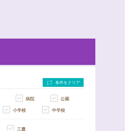
条件をクリア
病院
公園
小学校
中学校
三鷹