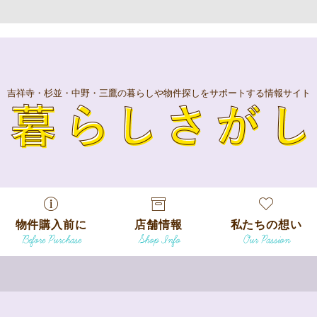
吉祥寺・杉並・中野・三鷹の暮らしや物件探しをサポートする情報サイト
暮
物件購入前に
店舗情報
私たちの想い
Before Purchase
Shop Info
Our Passion
エリアから探
す
エリアから探
吉祥寺本店
沿線
す
/
駅から