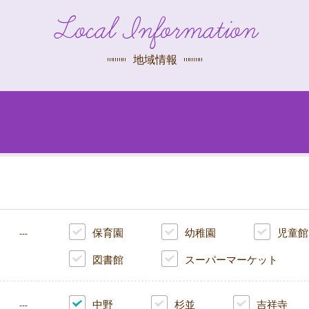
探す
Local Information
荻窪店
沿線
/
駅から
探す
地域情報
中野店
三鷹店
世田谷店
保育園
幼稚園
児童館
---
図書館
スーパーマーケット
中野
杉並
吉祥寺
---