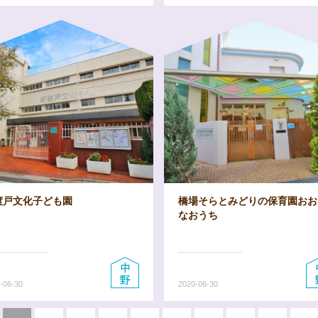
渡戸文化子ども園
橋場そらとみどりの保育園おお
なおうち
-06-30
2020-06-30