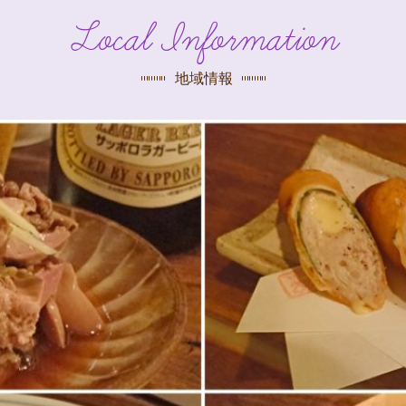
探す
Local Information
荻窪店
沿線
/
駅から
探す
地域情報
中野店
三鷹店
世田谷店