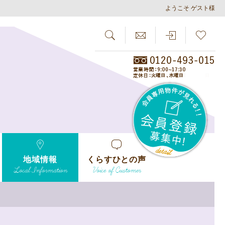
ようこそ ゲスト様
SEARCH
らしさがし
会員
地域情報
くらすひとの声
Local Information
Voice of Customer