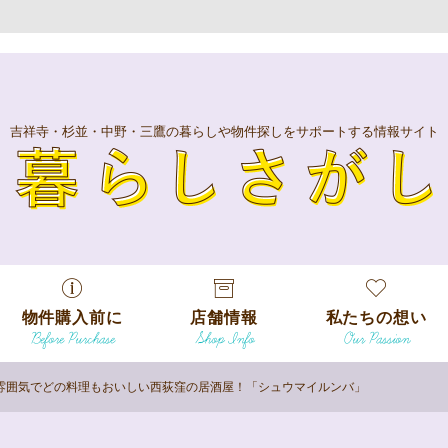
吉祥寺・杉並・中野・三鷹の暮らしや物件探しをサポートする情報サイト
暮
物件購入前に
店舗情報
私たちの想い
Before Purchase
Shop Info
Our Passion
エリアから探
す
雰囲気でどの料理もおいしい西荻窪の居酒屋！「シュウマイルンバ」
エリアから探
吉祥寺本店
沿線
す
/
駅から