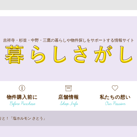
吉祥寺・杉並・中野・三鷹の暮らしや物件探しをサポートする情報サイト
暮
物件購入前に
店舗情報
私たちの想い
Before Purchase
Shop Info
Our Passion
エリアから探
す
りと！「塩ホルモン さとう」
エリアから探
吉祥寺本店
沿線
す
/
駅から