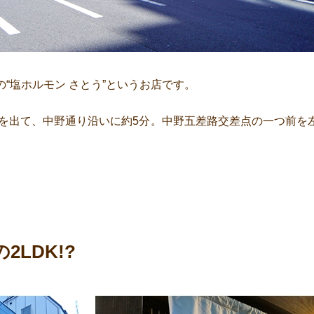
“塩ホルモン さとう”というお店です。
口を出て、中野通り沿いに約5分。中野五差路交差点の一つ前を
2LDK!?