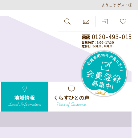
ようこそ ゲスト様
SEARCH
らしさがし
会員
地域情報
くらすひとの声
Local Information
Voice of Customer