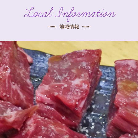
探す
Local Information
荻窪店
沿線
/
駅から
探す
地域情報
中野店
三鷹店
世田谷店