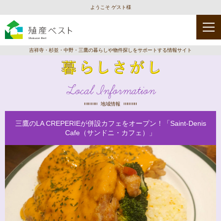
ようこそ ゲスト様
吉祥寺・杉並・中野・三鷹の暮らしや物件探しをサポートする情報サイト
Local Information
地域情報
三鷹のLA CREPERIEが併設カフェをオープン！「Saint-Denis
Cafe（サンドニ・カフェ）」