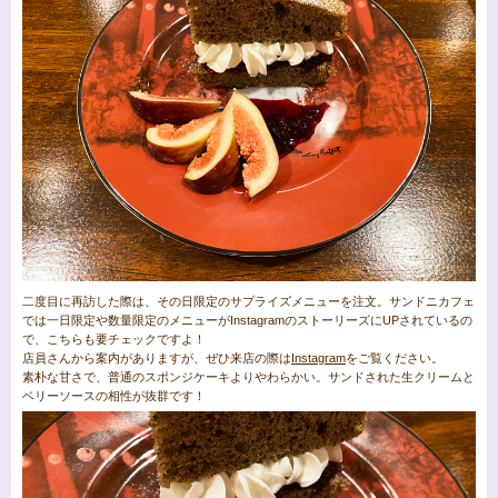
二度目に再訪した際は、その日限定のサプライズメニューを注文。サンドニカフェ
では一日限定や数量限定のメニューがInstagramのストーリーズにUPされているの
で、こちらも要チェックですよ！
店員さんから案内がありますが、ぜひ来店の際は
Instagram
をご覧ください。
素朴な甘さで、普通のスポンジケーキよりやわらかい。サンドされた生クリームと
ベリーソースの相性が抜群です！