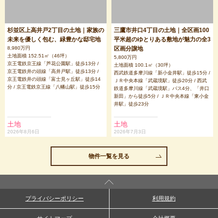
杉並区上高井戸2丁目の土地｜家族の
三鷹市井口4丁目の土地｜全区画100
未来を優しく包む、緑豊かな邸宅地
平米超のゆとりある敷地が魅力の全3
8,980万円
区画分譲地
土地面積 152.51㎡（46坪）
5,800万円
京王電鉄京王線「芦花公園駅」徒歩13分 /
土地面積 100.1㎡（30坪）
京王電鉄井の頭線「高井戸駅」徒歩13分 /
西武鉄道多摩川線「新小金井駅」徒歩15分 /
京王電鉄井の頭線「富士見ヶ丘駅」徒歩14
ＪＲ中央本線「武蔵境駅」徒歩20分 / 西武
分 / 京王電鉄京王線「八幡山駅」徒歩15分
鉄道多摩川線「武蔵境駅」バス4分、「井口
新田」から徒歩5分 / ＪＲ中央本線「東小金
井駅」徒歩23分
土地
土地
2026年8月6日
2026年7月3日
物件一覧を見る
プライバシーポリシー
利用規約