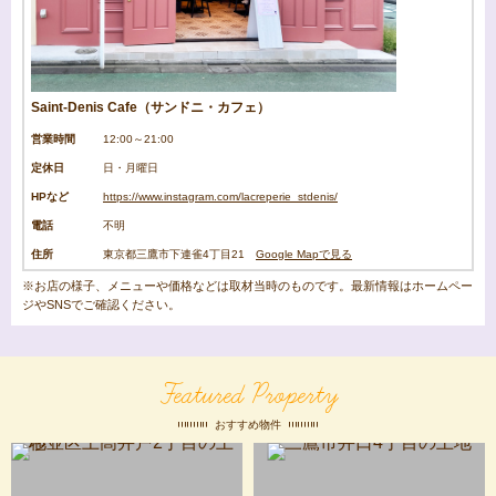
Saint-Denis Cafe（サンドニ・カフェ）
営業時間
12:00～21:00
定休日
日・月曜日
HPなど
https://www.instagram.com/lacreperie_stdenis/
電話
不明
住所
東京都三鷹市下連雀4丁目21
Google Mapで見る
※お店の様子、メニューや価格などは取材当時のものです。最新情報はホームペー
ジやSNSでご確認ください。
Featured Property
おすすめ物件