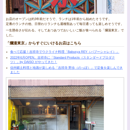
お店のオープンは約3年前だそうで、ランチは1年前から始めたそうです。
定番のランチの他、日替わりランチも週種類あって毎日通っても楽しめそうです。
一生懸命さが伝わる。そしてあつあつでおいしいご飯が食べられる「爛漫東京」で
した。
「爛漫東京」からすぐにいけるお店はこちら
食べて応援！吉祥寺でウクライナ料理「Babusya REY（バブーシャレイ）」
2022年6月OPEN。吉祥寺に「Standard Products（スタンダードプロダク
ツ）」by DAISO がやってきた！
信州郷土料理と地酒が楽しめる「吉祥寺 野歩（のっぽ）」で定食を楽しんでき
ました