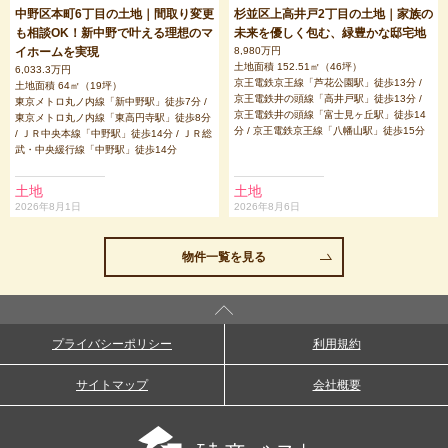
中野区本町6丁目の土地｜間取り変更
杉並区上高井戸2丁目の土地｜家族の
も相談OK！新中野で叶える理想のマ
未来を優しく包む、緑豊かな邸宅地
イホームを実現
8,980万円
土地面積 152.51㎡（46坪）
6,033.3万円
京王電鉄京王線「芦花公園駅」徒歩13分 /
土地面積 64㎡（19坪）
京王電鉄井の頭線「高井戸駅」徒歩13分 /
東京メトロ丸ノ内線「新中野駅」徒歩7分 /
京王電鉄井の頭線「富士見ヶ丘駅」徒歩14
東京メトロ丸ノ内線「東高円寺駅」徒歩8分
分 / 京王電鉄京王線「八幡山駅」徒歩15分
/ ＪＲ中央本線「中野駅」徒歩14分 / ＪＲ総
武・中央緩行線「中野駅」徒歩14分
土地
土地
2026年8月1日
2026年8月6日
物件一覧を見る
プライバシーポリシー
利用規約
サイトマップ
会社概要