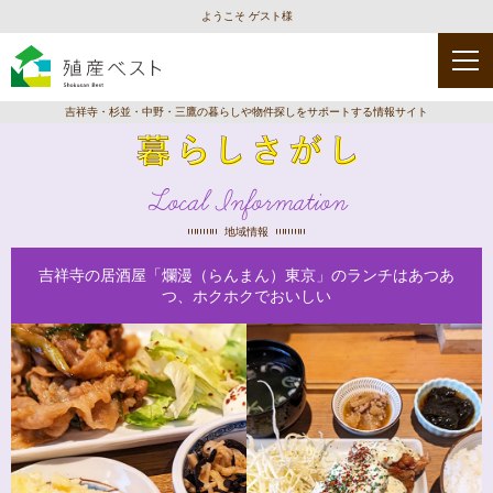
ようこそ ゲスト様
吉祥寺・杉並・中野・三鷹の暮らしや物件探しをサポートする情報サイト
Local Information
地域情報
吉祥寺の居酒屋「爛漫（らんまん）東京」のランチはあつあ
つ、ホクホクでおいしい