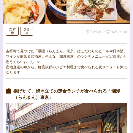
吉祥
グル
2024-03-20
2025-04-18
寺
メ
吉祥寺で見つけた「爛漫（らんまん）東京」はこだわりのビールや日本酒、
ワインが飲める居酒屋。そんな「爛漫東京」のランチメニューが定食屋かと
思うくらいおいしい♪
産地直送の魚から、鮮度抜群のジビエ料理まで食べられる夜メニューも気に
なります！
揚げたて、焼き立ての定食ランチが食べられる「爛漫
（らんまん）東京」