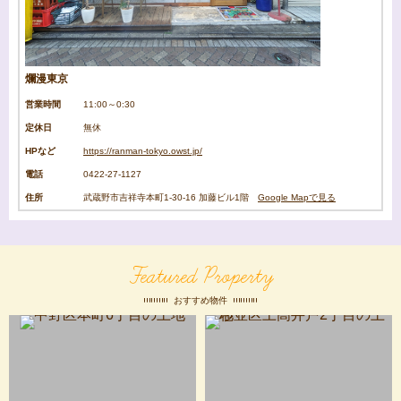
爛漫東京
営業時間
11:00～0:30
定休日
無休
HPなど
https://ranman-tokyo.owst.jp/
電話
0422-27-1127
住所
武蔵野市吉祥寺本町1-30-16 加藤ビル1階
Google Mapで見る
Featured Property
おすすめ物件