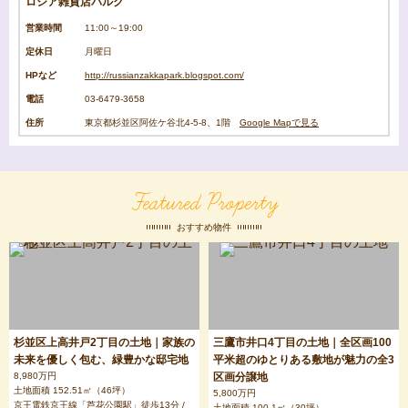
ロシア雑貨店パルク
営業時間
11:00～19:00
定休日
月曜日
HPなど
http://russianzakkapark.blogspot.com/
電話
03-6479-3658
住所
東京都杉並区阿佐ケ谷北4-5-8、1階
Google Mapで見る
Featured Property
おすすめ物件
杉並区上高井戸2丁目の土地｜家族の
三鷹市井口4丁目の土地｜全区画100
未来を優しく包む、緑豊かな邸宅地
平米超のゆとりある敷地が魅力の全3
8,980万円
区画分譲地
土地面積 152.51㎡（46坪）
5,800万円
京王電鉄京王線「芦花公園駅」徒歩13分 /
土地面積 100.1㎡（30坪）