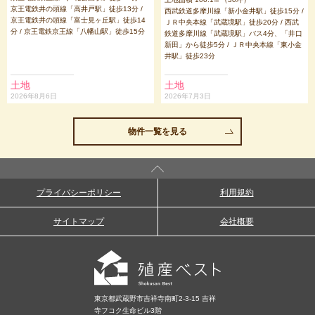
京王電鉄井の頭線「高井戸駅」徒歩13分 /
西武鉄道多摩川線「新小金井駅」徒歩15分 /
京王電鉄井の頭線「富士見ヶ丘駅」徒歩14
ＪＲ中央本線「武蔵境駅」徒歩20分 / 西武
分 / 京王電鉄京王線「八幡山駅」徒歩15分
鉄道多摩川線「武蔵境駅」バス4分、「井口
新田」から徒歩5分 / ＪＲ中央本線「東小金
井駅」徒歩23分
土地
土地
2026年8月6日
2026年7月3日
物件一覧を見る
プライバシーポリシー
利用規約
サイトマップ
会社概要
東京都武蔵野市吉祥寺南町2-3-15 吉祥
寺フコク生命ビル3階