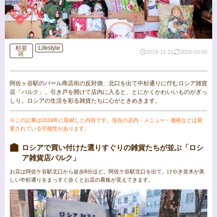
杉並
Lifestyle
2019-12-21
2026-03-05
区
阿佐ヶ谷駅のパール商店街の反対側、北口を出て中杉通りに佇むロシア雑貨
店「パルク」。引き戸を開けて店内に入ると、とにかくかわいいものがぎっ
しり。ロシアの生活を彩る雑貨たちに心がときめきます。
※この記事は2019年に取材した内容です。現在の店内・メニュー・価格などは変
更されている可能性があります。
ロシアで買い付けた選りすぐりの雑貨たちが並ぶ「ロシ
ア雑貨店パルク」
お店は阿佐ケ谷駅北口から徒歩8分ほど。阿佐ケ谷駅北口を出て、けやき並木が美
しい中杉通りをまっすぐ歩くとお店の看板が見えてきます。