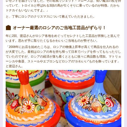
レゼントを届けていました。その名残でジェット・マロースは、長い魔法の杖を持
っていて、トロイカと呼ばれる3頭の馬が引くそりに乗っているのが特徴。だから
トナカイもいないんですよ。」
と、丁寧にロシアのクリスマスについて教えていただきました。
オーナー厳選のロシアのご当地工芸品がずらり！
年に2回、渡辺さんがロシア各地をめぐってセレクトした工芸品が所狭しと並んで
います。思わず手に取りたくなるかわいいご当地ものが勢ぞろい。
「2008年にお店を始めたころは、ロシアの物価上昇率が高くて商品を仕入れるの
が大変でした。最初はロシアの布を持ち帰って日本でバッグを作ってもらったりし
ていたのですが、ロシアの経済が落ち着くとともに徐々に商品数も増加。マトリョ
ーシカや食器、ストールやエプロンなどロシアの“かわいい”ものを飾っています」
と渡辺さん。