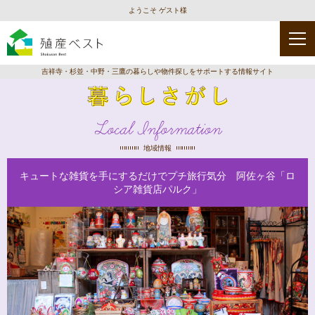
ようこそ ゲスト様
吉祥寺・杉並・中野・三鷹の暮らしや物件探しをサポートする情報サイト
Local Information
地域情報
キュートな雑貨を手にするだけでプチ旅行気分 阿佐ヶ谷「ロ
シア雑貨店パルク」