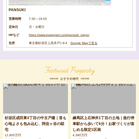
PANSUKI
営業時間
7:30～18:00
定休日
月・火曜日
HPなど
https://www.instagram.com/pansuki_tokyo/
住所
東京都杉並区上高井戸1-9-4
Google Mapで見る
Featured Property
おすすめ物件
杉並区成田東4丁目の中古戸建｜音も
練馬区上石神井1丁目の土地｜急行停
心地よさも包み込む、阿佐ヶ谷の邸
車駅から歩いて6分！お家づくりが楽
宅
しめる限定1区画
12,800万円
4,380万円