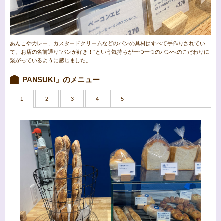
あんこやカレー、カスタードクリームなどのパンの具材はすべて手作りされてい
て、お店の名前通り”パンが好き！”という気持ちが一つ一つのパンへのこだわりに
繋がっているように感じました。
PANSUKI」のメニュー
1
2
3
4
5