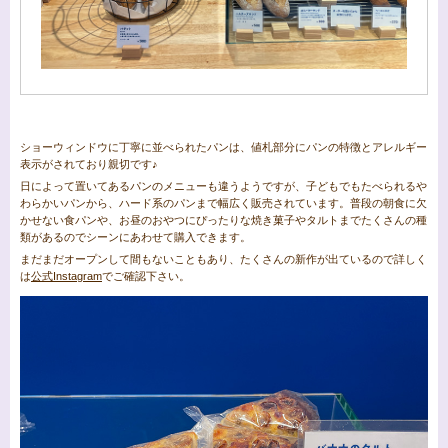
ショーウィンドウに丁寧に並べられたパンは、値札部分にパンの特徴とアレルギー
表示がされており親切です♪
日によって置いてあるパンのメニューも違うようですが、子どもでもたべられるや
わらかいパンから、ハード系のパンまで幅広く販売されています。普段の朝食に欠
かせない食パンや、お昼のおやつにぴったりな焼き菓子やタルトまでたくさんの種
類があるのでシーンにあわせて購入できます。
まだまだオープンして間もないこともあり、たくさんの新作が出ているので詳しく
は
公式Instagram
でご確認下さい。