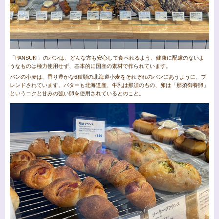
「PANSUKI」のパンは、どんな方も安心して食べれるよう、健康に配慮のないよ
うなものは極力使用せず、基本的に国産の素材で作られています。
パンの小麦は、香り豊かな6種類の北海道小麦をそれぞれのパンにあうように、ブ
レンドされています。バターも北海道産、牛乳は那須のもの、卵は「那須御養卵」
というコクと甘みの強い卵を使用されているとのこと。