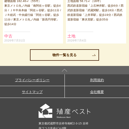
建物面積 182.46㎡（55坪）
土地面積 58.71㎡（18坪）
東京メトロ丸ノ内線「南阿佐ヶ谷駅」徒歩4
西武鉄道新宿線「上石神井駅」徒歩6分 / 西
分 / ＪＲ中央本線「阿佐ヶ谷駅」徒歩11分 /
武鉄道新宿線「武蔵関駅」徒歩18分 / 西武
ＪＲ総武・中央緩行線「阿佐ヶ谷駅」徒歩
鉄道新宿線「上井草駅」徒歩19分 / 西武鉄
11分 / 東京メトロ丸ノ内線「新高円寺駅」
道新宿線「東伏見駅」徒歩35分
徒歩14分
中古
土地
2026年7月31日
2026年7月4日
物件一覧を見る
プライバシーポリシー
利用規約
サイトマップ
会社概要
東京都武蔵野市吉祥寺南町2-3-15 吉祥
寺フコク生命ビル3階