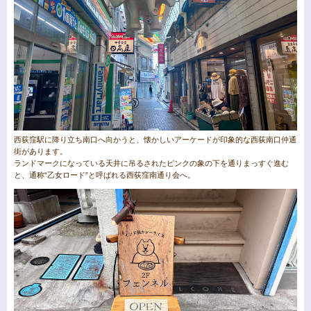
西荻窪駅に降り立ち南口へ向かうと、懐かしいアーケードが印象的な西荻南口仲通
街があります。
ランドマークになっている天井に吊るされたピンクの象の下を通りまっすぐ進む
と、通称“乙女ロード”と呼ばれる西荻窪南通り会へ。