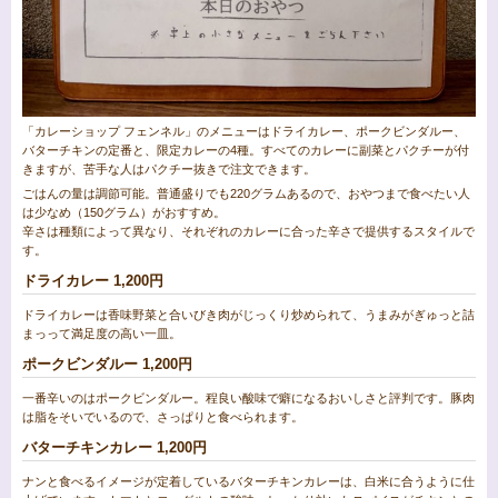
「カレーショップ フェンネル」のメニューはドライカレー、ポークビンダルー、
バターチキンの定番と、限定カレーの4種。すべてのカレーに副菜とパクチーが付
きますが、苦手な人はパクチー抜きで注文できます。
ごはんの量は調節可能。普通盛りでも220グラムあるので、おやつまで食べたい人
は少なめ（150グラム）がおすすめ。
辛さは種類によって異なり、それぞれのカレーに合った辛さで提供するスタイルで
す。
ドライカレー 1,200円
ドライカレーは香味野菜と合いびき肉がじっくり炒められて、うまみがぎゅっと詰
まっって満足度の高い一皿。
ポークビンダルー 1,200円
一番辛いのはポークビンダルー。程良い酸味で癖になるおいしさと評判です。豚肉
は脂をそいでいるので、さっぱりと食べられます。
バターチキンカレー 1,200円
ナンと食べるイメージが定着しているバターチキンカレーは、白米に合うように仕