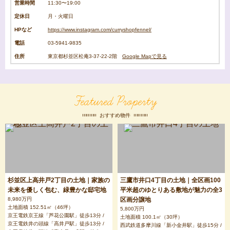
営業時間
11:30〜19:00
定休日
月・火曜日
HPなど
https://www.instagram.com/curryshopfennel/
電話
03-5941-9835
住所
東京都杉並区松庵3-37-22-2階
Google Mapで見る
Featured Property
おすすめ物件
杉並区上高井戸2丁目の土地｜家族の
三鷹市井口4丁目の土地｜全区画100
未来を優しく包む、緑豊かな邸宅地
平米超のゆとりある敷地が魅力の全3
8,980万円
区画分譲地
土地面積 152.51㎡（46坪）
5,800万円
京王電鉄京王線「芦花公園駅」徒歩13分 /
土地面積 100.1㎡（30坪）
京王電鉄井の頭線「高井戸駅」徒歩13分 /
西武鉄道多摩川線「新小金井駅」徒歩15分 /