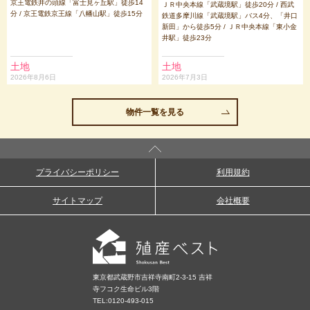
京王電鉄井の頭線「富士見ヶ丘駅」徒歩14
ＪＲ中央本線「武蔵境駅」徒歩20分 / 西武
分 / 京王電鉄京王線「八幡山駅」徒歩15分
鉄道多摩川線「武蔵境駅」バス4分、「井口
新田」から徒歩5分 / ＪＲ中央本線「東小金
井駅」徒歩23分
土地
土地
2026年8月6日
2026年7月3日
物件一覧を見る
プライバシーポリシー
利用規約
サイトマップ
会社概要
東京都武蔵野市吉祥寺南町2-3-15 吉祥
寺フコク生命ビル3階
TEL:
0120-493-015