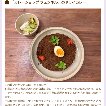
「カレーショップ フェンネル」のドライカレー
この日いただいたのはドライカレー。
お皿に均等に敷き詰められた白米の上に、ドライカレーがきれいにかぶさり、まる
でケーキのよう。水気がなくなるまで丁寧に調理されているのが見た目から伝わり
ます。
一口食べた瞬間に「ずっと食べていたい」と思えるような、野菜のさわやかさとお
肉のコクを感じました。辛過ぎず、脂っこくもなく、かめばかむほど深い味わいが