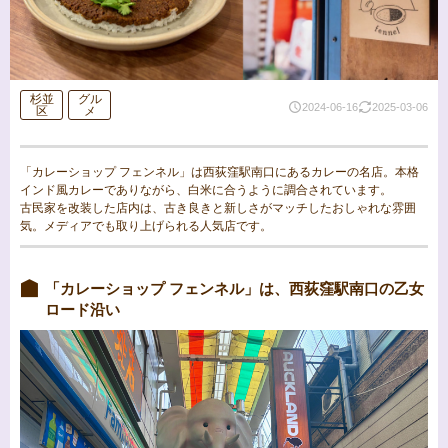
杉並
グル
2024-06-16
2025-03-06
区
メ
「カレーショップ フェンネル」は西荻窪駅南口にあるカレーの名店。本格
インド風カレーでありながら、白米に合うように調合されています。
古民家を改装した店内は、古き良きと新しさがマッチしたおしゃれな雰囲
気。メディアでも取り上げられる人気店です。
「カレーショップ フェンネル」は、西荻窪駅南口の乙女
ロード沿い