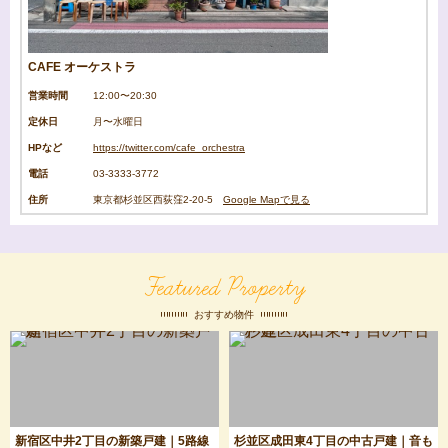
CAFE オーケストラ
営業時間
12:00〜20:30
定休日
月〜水曜日
HPなど
https://twitter.com/cafe_orchestra
電話
03-3333-3772
住所
東京都杉並区西荻窪2-20-5
Google Mapで見る
Featured Property
おすすめ物件
新宿区中井2丁目の新築戸建｜5路線
杉並区成田東4丁目の中古戸建｜音も