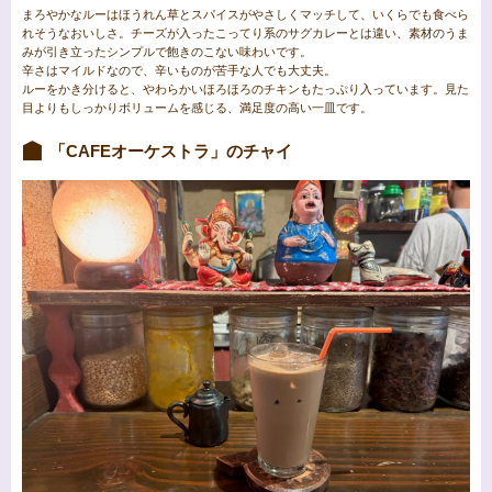
まろやかなルーはほうれん草とスパイスがやさしくマッチして、いくらでも食べら
れそうなおいしさ。チーズが入ったこってり系のサグカレーとは違い、素材のうま
みが引き立ったシンプルで飽きのこない味わいです。
辛さはマイルドなので、辛いものが苦手な人でも大丈夫。
ルーをかき分けると、やわらかいほろほろのチキンもたっぷり入っています。見た
目よりもしっかりボリュームを感じる、満足度の高い一皿です。
「CAFEオーケストラ」のチャイ