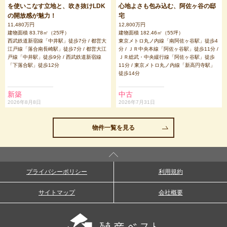
を使いこなす立地と、吹き抜けLDK
心地よさも包み込む、阿佐ヶ谷の邸
の開放感が魅力！
宅
11,480万円
12,800万円
建物面積 83.78㎡（25坪）
建物面積 182.46㎡（55坪）
西武鉄道新宿線「中井駅」徒歩7分 / 都営大
東京メトロ丸ノ内線「南阿佐ヶ谷駅」徒歩4
江戸線「落合南長崎駅」徒歩7分 / 都営大江
分 / ＪＲ中央本線「阿佐ヶ谷駅」徒歩11分 /
戸線「中井駅」徒歩9分 / 西武鉄道新宿線
ＪＲ総武・中央緩行線「阿佐ヶ谷駅」徒歩
「下落合駅」徒歩12分
11分 / 東京メトロ丸ノ内線「新高円寺駅」
徒歩14分
新築
中古
2026年8月8日
2026年7月31日
物件一覧を見る
プライバシーポリシー
利用規約
サイトマップ
会社概要