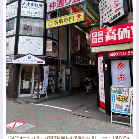
「CAFE オーケストラ」は西荻窪駅南口の仲通商店街を通り、そのまま通称“乙女