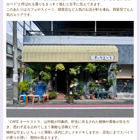
ロード”と呼ばれる通りをまっすぐ進むと左手に見えてきます。
このあたりはカフェやスイーツ、雑貨店など人気のお店が軒を連ね、西荻窪でも人
気のエリアです。
「CAFE オーケストラ」は外観が印象的。軒先に吊るされた植物や看板が目を引
き、思わず足を止めてしまう素敵な店構えです。
独特な佇まいとちょっと薄暗い店内に少しドキドキしますが、店先にまでスパイス
の香りが漂い、期待が高まります。