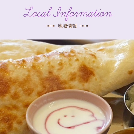
探す
Local Information
荻窪店
沿線
/
駅から
探す
地域情報
中野店
三鷹店
世田谷店