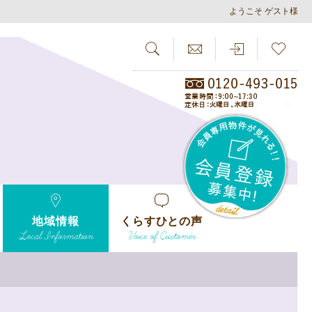
ようこそ ゲスト様
SEARCH
らしさがし
会員
地域情報
くらすひとの声
Local Information
Voice of Customer