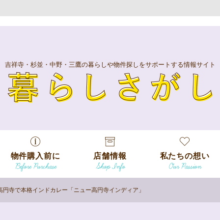
吉祥寺・杉並・中野・三鷹の暮らしや物件探しをサポートする情報サイト
暮
物件購入前に
店舗情報
私たちの想い
Before Purchase
Shop Info
Our Passion
エリアから探
す
高円寺で本格インドカレー「ニュー高円寺インディア」
エリアから探
吉祥寺本店
沿線
す
/
駅から