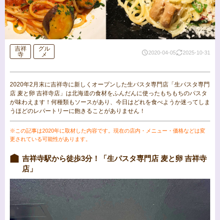
吉祥
グル
2020-04-05
2025-10-31
寺
メ
2020年2月末に吉祥寺に新しくオープンした生パスタ専門店「生パスタ専門
店 麦と卵 吉祥寺店」は北海道の食材をふんだんに使ったもちもちのパスタ
が味わえます！何種類もソースがあり、今日はどれを食べようか迷ってしま
うほどのレパートリーに飽きることがありません！
※この記事は2020年に取材した内容です。現在の店内・メニュー・価格などは変
更されている可能性があります。
吉祥寺駅から徒歩3分！「生パスタ専門店 麦と卵 吉祥寺
店」