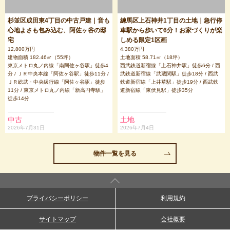
杉並区成田東4丁目の中古戸建｜音も
練馬区上石神井1丁目の土地｜急行停
心地よさも包み込む、阿佐ヶ谷の邸
車駅から歩いて6分！お家づくりが楽
宅
しめる限定1区画
12,800万円
4,380万円
建物面積 182.46㎡（55坪）
土地面積 58.71㎡（18坪）
東京メトロ丸ノ内線「南阿佐ヶ谷駅」徒歩4
西武鉄道新宿線「上石神井駅」徒歩6分 / 西
分 / ＪＲ中央本線「阿佐ヶ谷駅」徒歩11分 /
武鉄道新宿線「武蔵関駅」徒歩18分 / 西武
ＪＲ総武・中央緩行線「阿佐ヶ谷駅」徒歩
鉄道新宿線「上井草駅」徒歩19分 / 西武鉄
11分 / 東京メトロ丸ノ内線「新高円寺駅」
道新宿線「東伏見駅」徒歩35分
徒歩14分
中古
土地
2026年7月31日
2026年7月4日
物件一覧を見る
プライバシーポリシー
利用規約
サイトマップ
会社概要