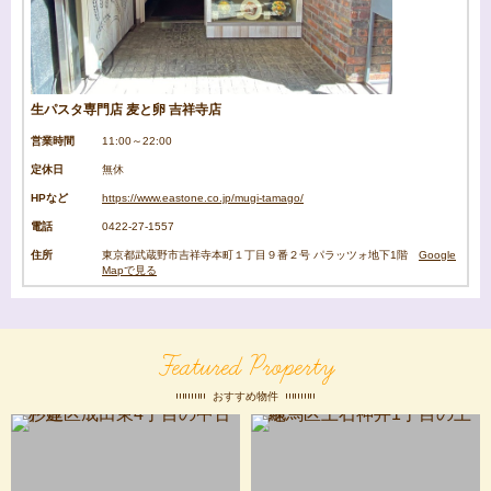
生パスタ専門店 麦と卵 吉祥寺店
営業時間
11:00～22:00
定休日
無休
HPなど
https://www.eastone.co.jp/mugi-tamago/
電話
0422-27-1557
住所
東京都武蔵野市吉祥寺本町１丁目９番２号 パラッツォ地下1階
Google
Mapで見る
Featured Property
おすすめ物件