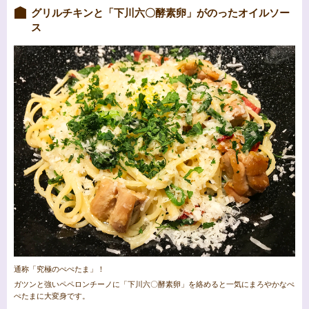
グリルチキンと「下川六〇酵素卵」がのったオイルソー
ス
通称「究極のぺぺたま」！
ガツンと強いペペロンチーノに「下川六〇酵素卵」を絡めると一気にまろやかなぺ
ぺたまに大変身です。