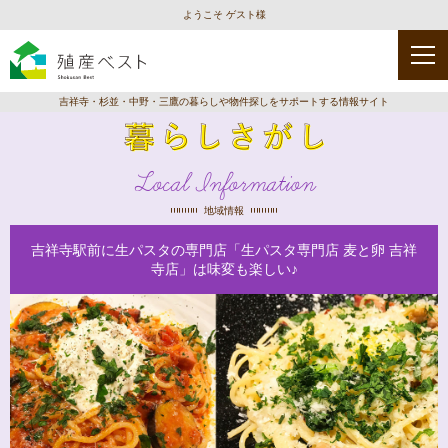
ようこそ ゲスト様
吉祥寺・杉並・中野・三鷹の暮らしや物件探しをサポートする情報サイト
Local Information
地域情報
吉祥寺駅前に生パスタの専門店「生パスタ専門店 麦と卵 吉祥
寺店」は味変も楽しい♪